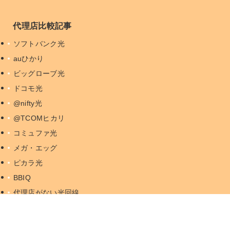
代理店比較記事
ソフトバンク光
auひかり
ビッグローブ光
ドコモ光
@nifty光
@TCOMヒカリ
コミュファ光
メガ・エッグ
ピカラ光
BBIQ
代理店がない光回線
おすすめコンテンツ