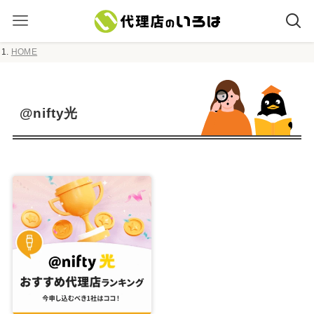
HOME
@nifty光