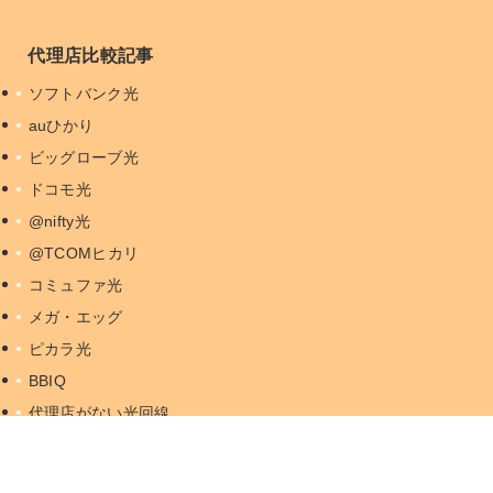
代理店比較記事
ソフトバンク光
auひかり
ビッグローブ光
ドコモ光
@nifty光
@TCOMヒカリ
コミュファ光
メガ・エッグ
ピカラ光
BBIQ
代理店がない光回線
おすすめコンテンツ