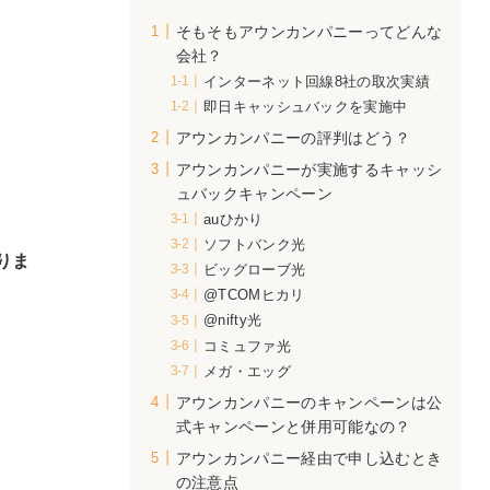
そもそもアウンカンパニーってどんな
運営
会社？
の内
インターネット回線8社の取次実績
す。
即日キャッシュバックを実施中
アウンカンパニーの評判はどう？
アウンカンパニーが実施するキャッシ
ュバックキャンペーン
auひかり
ソフトバンク光
りま
ビッグローブ光
@TCOMヒカリ
@nifty光
コミュファ光
メガ・エッグ
アウンカンパニーのキャンペーンは公
式キャンペーンと併用可能なの？
アウンカンパニー経由で申し込むとき
の注意点