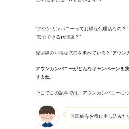
当サイトはアフィリエイトリンクを使用
するための費用に充てられています。 
容が影響することは一切ございません。
”アウンカンパニーってお得な代理店なの？”
”安心できる代理店？”
光回線のお得な窓口を調べていると”アウン
アウンカンパニーがどんなキャンペーンを
すよね。
そこでこの記事では、アウンカンパニーに
光回線をお得に申し込みた