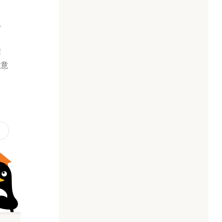
。
タ
信
得意