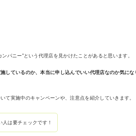
しております。アフィリエイトによる収益は、当サイトを
また、コンテンツの内容やランキング比較結果などに、広告
中立な立場でユーザー様に納得いただける情報を提供しま
カンパニー”という代理店を見かけたことがあると思います。
実施しているのか、本当に申し込んでいい代理店なのか気にな
ついて実施中のキャンペーンや、注意点を紹介していきます。
い人は要チェックです！