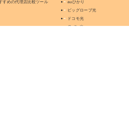
すすめの代理店比較ツール
auひかり
ビッグローブ光
ドコモ光
@nifty光
@TCOMヒカリ
コミュファ光
メガ・エッグ
ピカラ光
BBIQ
代理店がない光回線
© 2022 - 2026 NEXT lnc. All Right Reserved.