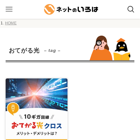
HOME
おてがる光
– tag –