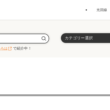
光回線
カテゴリー選択
で紹介中！
いろは
光回線
インターネット全般
代理店
ホームルーター / ポケッ
”Wi-Fiのいろは”で紹介中！