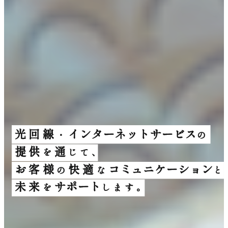
光
回
線
イ
ン
タ
ー
ネ
ッ
ト
サ
ー
ビ
ス
・
の
提
供
通
を
じ
て
、
お
客
様
快
適
コ
ミ
ュ
ニ
ケ
ー
シ
ョ
ン
の
な
と
未
来
サ
ポ
ー
ト
を
し
ま
す
。