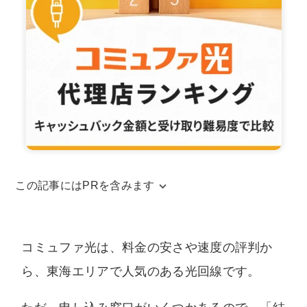
この記事にはPRを含みます
当サイトはアフィリエイトリンクを使用してお
ります。アフィリエイトによる収益は、当サイ
コミュファ光は、料金の安さや速度の評判か
トを運営するための費用に充てられています。
ら、東海エリアで人気のある光回線です。
また、コンテンツの内容やランキング比較結果
などに、広告の内容が影響することは一切ござ