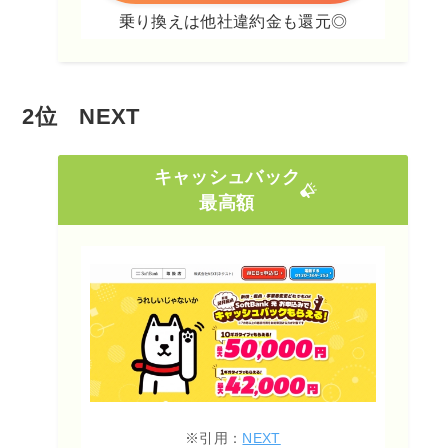
乗り換えは他社違約金も還元◎
2位 NEXT
キャッシュバック
最高額
※引用：
NEXT