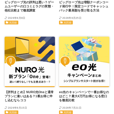
ビッグローブ光の評判は悪い？ゲー
ビッグローブ光は増額クーポンコー
ムユーザーの口コミとラグの実態・
ド発行中！限定コードでキャッシュ
他社比較まで徹底調査
バック最高額を受け取る方法
2026年6月9日
2026年6月25日
光回線
光回線
【評判まとめ】NURO光Oneと通常
eo光のキャンペーンで一番お得なの
プランに違いはある？1番お得に申
はどこ？最大4万円お得になる窓口
し込むならココ
を徹底比較
2026年6月15日
2026年7月21日
光回線
光回線