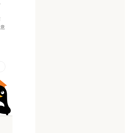
。
タ
信
得意