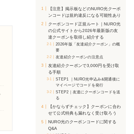
【注意】掲示板などのNURO光クーポ
運営
ンコードは規約違反になる可能性あり
の内
クーポンコード正規ルート｜NURO光
す。
の公式サイトから2026年最新版の友
達クーポンを取得し紹介する
2026年版「友達紹介クーポン」の概
要
友達紹介クーポンの注意点
友達紹介クーポンで3,000円を受け取
る手順
STEP1 ｜NURO光申込み&開通後に
マイページでコードを発行
STEP2｜友達にクーポンコードを送
得
る
【かならずチェック】クーポンに合わ
せて公式特典も漏れなく受け取ろう
NURO光のクーポンコードに関する
Q&A