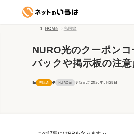
HOME
光回線
NURO光のクーポンコ
バックや掲示板の注意
更新日
2026年5月29日
光回線
NURO光
この記事にはPRを含みます