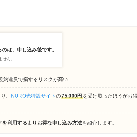
しております。アフィリエイトによる収益は、当サイトを
また、コンテンツの内容やランキング比較結果などに、広告
中立な立場でユーザー様に納得いただける情報を提供しま
るのは、申し込み後です。
ません。
規約違反で損するリスクが高い
より、
NURO光特設サイト
の
75,000円
を受け取ったほうがお
ドを利用するよりお得な申し込み方法
を紹介します。