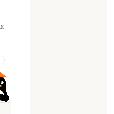
。
タ
信
得意