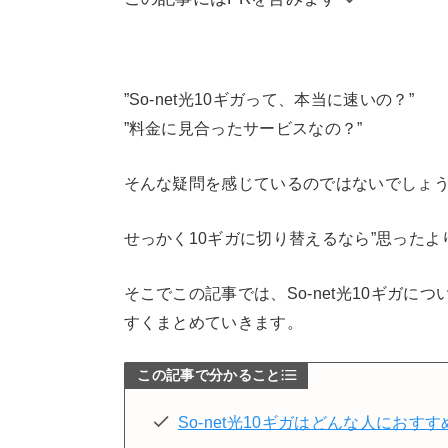
当サイトはアフィリエイトリンクを使用
するための費用に充てられています。 
容が影響することは一切ございません。
”So-net光10ギガって、本当に速いの？”
”料金に見合ったサービスなの？”
そんな疑問を感じているのではないでしょ
せっかく10ギガに切り替えるなら”思ったよ
そこでこの記事では、So-net光10ギガ
すくまとめていきます。
この記事で分かること
So-net光10ギガはどんな人におすす