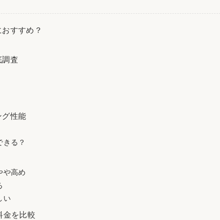
人におすすめ？
底調査
ング性能
できる？
やや高め
る
しい
と料金を比較