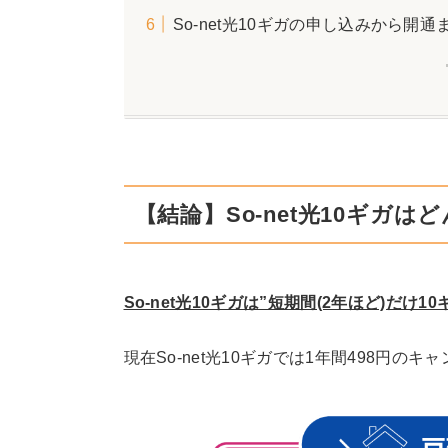
So-net光10ギガの申し込みから開
【結論】So-net光10ギガ
So-net光10ギガは”短期間(2年ほど)だ
現在So-net光10ギガでは1年間498円の