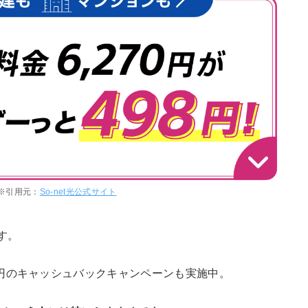
※引用元：
So-net光公式サイト
す。
00円のキャッシュバックキャンペーンも実施中。