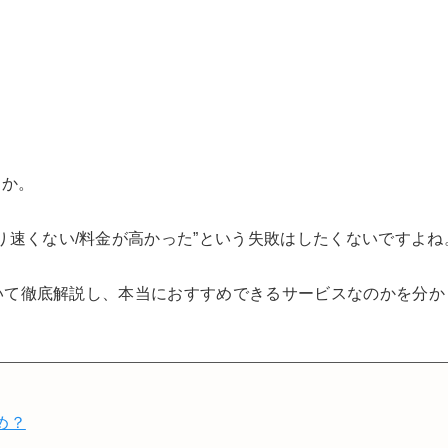
しております。アフィリエイトによる収益は、当サイトを
また、コンテンツの内容やランキング比較結果などに、広告
中立な立場でユーザー様に納得いただける情報を提供しま
うか。
り速くない/料金が高かった”という失敗はしたくないですよね
について徹底解説し、本当におすすめできるサービスなのかを分か
め？