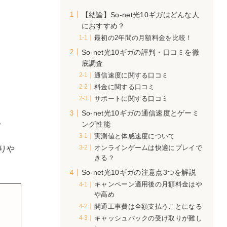
【結論】So-net光10ギガはどんな人
運営
におすすめ？
の内
最初の2年間の月額料金を比較！
す。
So-net光10ギガの評判・口コミを徹
底調査
通信速度に関する口コミ
料金に関する口コミ
サポートに関する口コミ
So-net光10ギガの通信速度とゲーミ
。
ング性能
実測値と体感速度について
りや
オンラインゲームは快適にプレイで
きる？
So-net光10ギガの注意点3つを解説
キャンペーン適用後の月額料金はや
や高め
開通工事費は全額支払うことになる
キャッシュバックの受け取りが難し