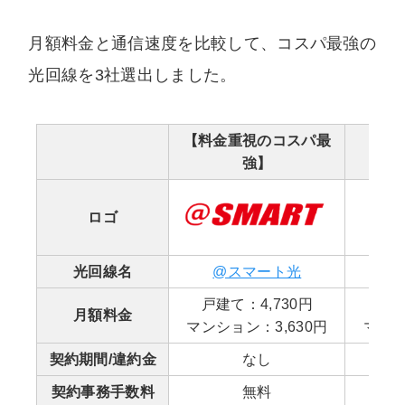
月額料金と通信速度を比較して、コスパ最強の
光回線を3社選出しました。
【料金重視のコスパ最
【速度
強】
ロゴ
光回線名
@スマート光
戸建て：4,730円
戸建
月額料金
マンション：3,630円
マンシ
契約期間/違約金
なし
3
契約事務手数料
無料