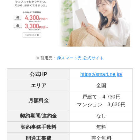
※引用元：
@スマート光 公式サイト
公式HP
https://smart.ne.jp/
エリア
全国
戸建て：4,730円
月額料金
マンション：3,630円
契約期間/違約金
なし
契約事務手数料
無料
開通工事費
完全無料