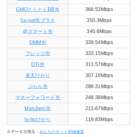
GMOとくとくBB光
368.53Mbps
So-net光プラス
350.3Mbps
@スマート光
340.6Mbps
DMM光
339.54Mbps
フレッツ光
333.15Mbps
DTI光
313.57Mbps
楽天ひかり
307.18Mbps
ぷらら光
288.31Mbps
マネーフォワード光
248.38Mbps
Marubeni光
213.67Mbps
hi-hoひかり
119.83Mbps
※データ引用元：
みんなのネット回線速度