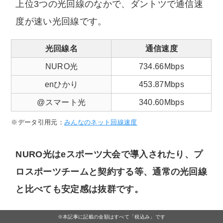
上位3つの光回線のなかで、ダントツで通信速
度が速い光回線です。
光回線名
通信速度
NURO光
734.66Mbps
enひかり
453.87Mbps
@スマート光
340.60Mbps
※データ引用元：
みんなのネット回線速度
NURO光はeスポーツ大会で導入されたり、プ
ロスポーツチームと契約する等、通常の光回線
と比べても安定感は抜群です。
そのうえに月額料金は大手光回線よりも安いた
※本記事に記載の金額はすべて「税込み」です