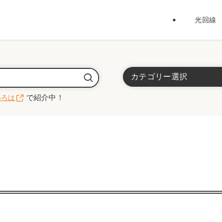
光回線
カテゴリー選択
で紹介中！
いろは
光回線
インターネット全般
代理店
ホームルーター / ポケッ
”Wi-Fiのいろは”で紹介中！