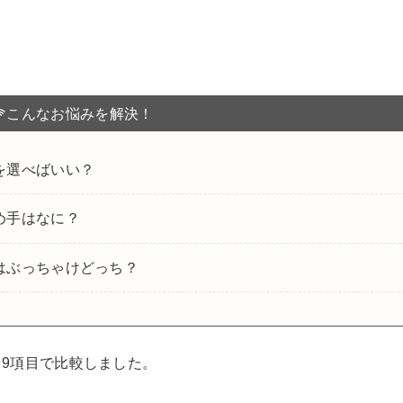
しております。アフィリエイトによる収益は、当サイトを
また、コンテンツの内容やランキング比較結果などに、広告
中立な立場でユーザー様に納得いただける情報を提供しま
こんなお悩みを解決！
を選べばいい？
め手はなに？
はぶっちゃけどっち？
9項目で比較しました。