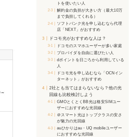
トを使いたい人
解約金の負担が大きい方（最大10万
まで負担してくれる）
ソフトバンク光を申し込むなら代理
店「NEXT」がおすすめ
ドコモ光がおすすめな人は？
ドコモのスマホユーザーが多い家庭
プロバイダを自由に選びたい人
dポイントを日ごろから利用している
人
ドコモ光を申し込むなら「OCNイン
ターネット」がおすすめ
2社とも当てはまらないなら？他の光
0～
回線も比較検討しよう
GMOとくとくBB光は格安SIMユー
ザーにおすすめな光回線
＠スマート光はトップクラスの安さ
が魅力の光回線
auひかりはau・UQ mobileユーザー
におすすめな光回線