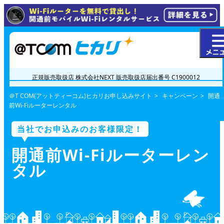
正規販売取扱店 株式会社NEXT
販売取扱店届出番号 C1900012
＠T COM(アットティーコム)ヒカリお申し込みサイト
キャンペーン
開通
前Wi-Fiルーターレンタル
当社でお申込みのお客様限定！
開通前Wi-Fiルーターレン
タル