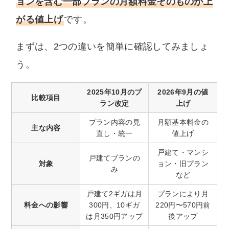
ョンを含む一部プランの月額料金そのものが上
がる値上げ
です。
まずは、2つの違いを簡単に確認してみましょ
う。
2025年10月のプ
2026年9月の値
比較項目
ラン改定
上げ
プラン内容の見
月額基本料金の
主な内容
直し・統一
値上げ
戸建て・マンシ
戸建てプランの
対象
ョン・旧プラン
み
など
戸建て2ギガは月
プランにより月
料金への影響
300円、10ギガ
220円〜570円前
は月350円アップ
後アップ