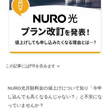
この記事にはPRを含みます
当サイトはアフィリエイトリンクを使用してお
ります。アフィリエイトによる収益は、当サイ
NURO光月額料金の値上げについて知り「今申
トを運営するための費用に充てられています。
し込んでも高くなるんじゃない？」と不安にな
また、コンテンツの内容やランキング比較結果
っていませんか？
などに、広告の内容が影響することは一切ござ