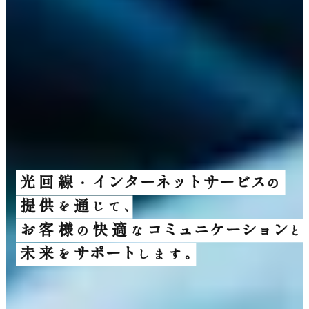
光
回
線
イ
ン
タ
ー
ネ
ッ
ト
サ
ー
ビ
ス
・
の
提
供
通
を
じ
て
、
お
客
様
快
適
コ
ミ
ュ
ニ
ケ
ー
シ
ョ
ン
の
な
と
未
来
サ
ポ
ー
ト
を
し
ま
す
。