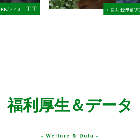
T.T
WEB/ライター
中途入社2年目 W
福利厚生＆データ
- Welfare & Data -