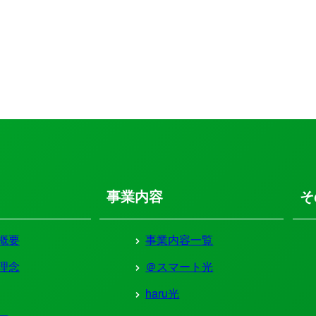
事業内容
そ
概要
事業内容一覧
理念
＠スマート光
haru光