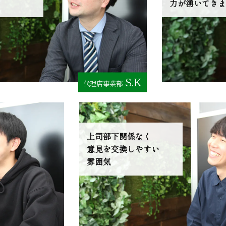
力が湧いてきま
S.K
代理店事業部
上司部下関係なく
意見を交換しやすい
雰囲気