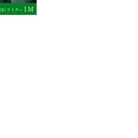
I.M
EB/ライター