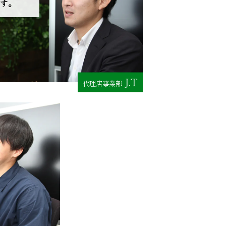
す。
J.T
代理店事業部