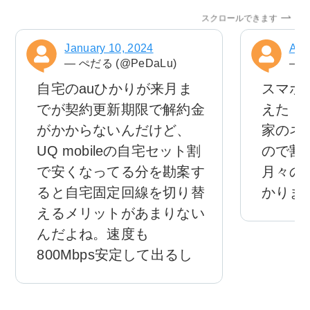
スクロールできます
January 10, 2024
Aug
— ぺだる (@PeDaLu)
— 神
自宅のauひかりが来月ま
スマホ
でが契約更新期限で解約金
えた
がかからないんだけど、
家のネ
UQ mobileの自宅セット割
ので割
で安くなってる分を勘案す
月々の
ると自宅固定回線を切り替
かりま
えるメリットがあまりない
んだよね。速度も
800Mbps安定して出るし