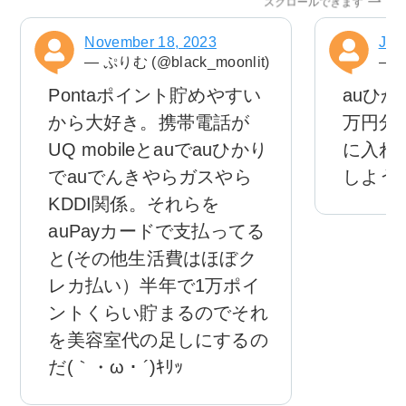
スクロールできます
November 18, 2023
Jul
— ぷりむ (@black_moonlit)
— て
Pontaポイント貯めやすい
auひ
から大好き。携帯電話が
万円分の
UQ mobileとauでauひかり
に入れ
でauでんきやらガスやら
しよう
KDDI関係。それらを
auPayカードで支払ってる
と(その他生活費はほぼク
レカ払い）半年で1万ポイ
ントくらい貯まるのでそれ
を美容室代の足しにするの
だ(｀・ω・´)ｷﾘｯ