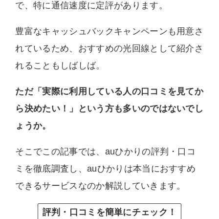
で、特に通信速度に定評があります。
また、コンテンツの内容やランキング比較結果
などに、広告の内容が影響することは一切ござ
豊富なキャッシュバックキャンペーンも用意さ
いません。中立な立場でユーザー様に納得いた
れているため、おすすめの光回線として紹介さ
だける情報を提供します。
れることもしばしば。
ただ「実際に利用している人の口コミを見てか
ら決めたい！」という方も多いのではないでし
ょうか。
そこでこの記事では、auひかりの評判・口コ
ミを徹底調査し、auひかりは本当におすすめ
できるサービスなのか解説していきます。
評判・口コミを簡単にチェック！