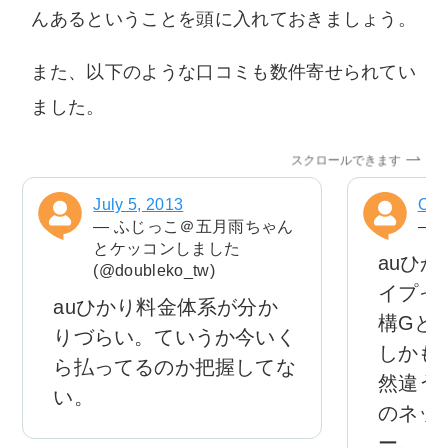
んあるということを頭に入れておきましょう。
また、以下のような口コミも数件寄せられてい
ました。
スクロールできます
July 5, 2013
Oct
— ふじっこ＠五月雨ちゃん
— ヒ
とケッコンしました
auひ
(@doubleko_tw)
イプっ
auひかり料金体系が分か
構Gと
りづらい。ていうか今いく
しかも
ら払ってるのか把握してな
然違う
い。
のネッ
ー。