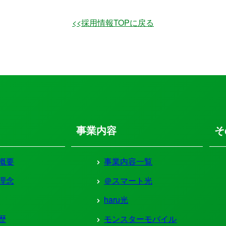
<<採用情報TOPに戻る
事業内容
そ
概要
事業内容一覧
理念
＠スマート光
haru光
歴
モンスターモバイル