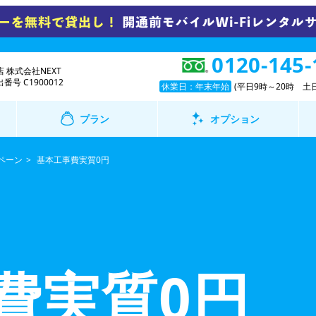
0120-145-
 株式会社NEXT
号 C1900012
休業日：年末年始
(平日9時～20時 土日
プラン
オプション
ペーン
基本工事費実質0円
費実質0円