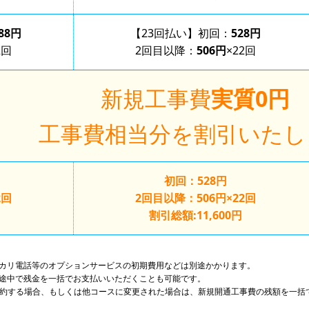
188円
【23回払い】初回：
528円
2回
2回目以降：
506円
×22回
新規工事費
実質0円
工事費相当分を割引いたし
初回：
528円
2回
2回目以降：
506円
×22回
割引総額:11,600円
カリ電話等のオプションサービスの初期費用などは別途かかります。
途中で残金を一括でお支払いいただくことも可能です。
を解約する場合、もしくは他コースに変更された場合は、新規開通工事費の残額を一括
。