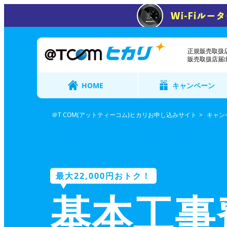
正規販売取扱店
販売取扱店届出番
HOME
キャンペーン
＠T COM(アットティーコム)ヒカリお申し込みサイト
キャン
最大22,000円おトク！
基本工事