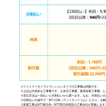
【23回払い】初回：
1,
分割払い
2回目以降：
946円
×2
特典
初回：
1,188円
割引額
2回目以降：
946円
×2
割引総額:22,000円
ファミリータイプとマンションタイプの工事費は同額です。
上記は代表的な工事費です。土休日工事費、夜間深夜工事費、ヒ
支払方法は一括払いと分割払いから選べます。なお、分割払いの
分割払いの途中で「@T COM（アットティーコム）ヒカリ」
派遣工事はNTT東日本／NTT西日本指定の工事会社が実施します