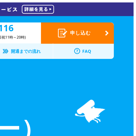
116
申し込む
祝11時～20時)
開通までの流れ
FAQ
ユー）