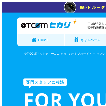
正規販売取扱店
販売取扱店届出番
HOME
キャンペーン
＠T COM(アットティーコム)ヒカリお申し込みサイト
オプシ
専門スタッフに相談
FOR Y